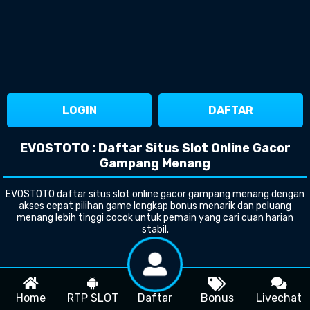
LOGIN
DAFTAR
EVOSTOTO : Daftar Situs Slot Online Gacor
Gampang Menang
EVOSTOTO daftar situs slot online gacor gampang menang dengan
akses cepat pilihan game lengkap bonus menarik dan peluang
menang lebih tinggi cocok untuk pemain yang cari cuan harian
stabil.
Home
RTP SLOT
Daftar
Bonus
Livechat